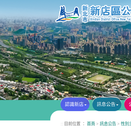
進入內容區塊
認識新店
訊息公告
:::
目前位置 ：
首頁
>
訊息公告
>
性別