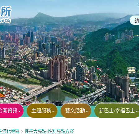
:
公開資訊
主題服務
藝文活動
新巴士/幸福巴士
主流化專區
>
性平大亮點-性別亮點方案