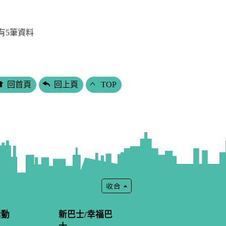
有
5
筆資料
回首頁
回上頁
TOP
活動
新巴士/幸福巴