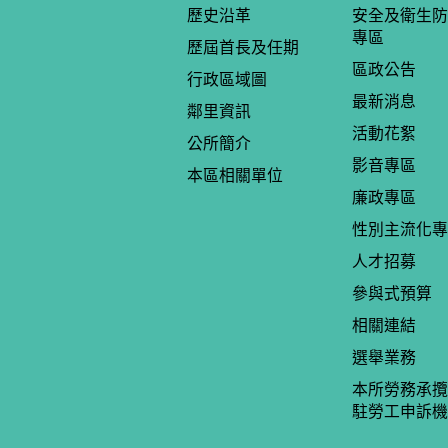
歷史沿革
安全及衛生防
專區
歷屆首長及任期
區政公告
行政區域圖
最新消息
鄰里資訊
活動花絮
公所簡介
影音專區
本區相關單位
廉政專區
性別主流化專
人才招募
參與式預算
相關連結
選舉業務
本所勞務承攬
駐勞工申訴機