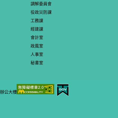
調解委員會
役政災防課
工務課
經建課
會計室
政風室
人事室
秘書室
出辦公大樓。