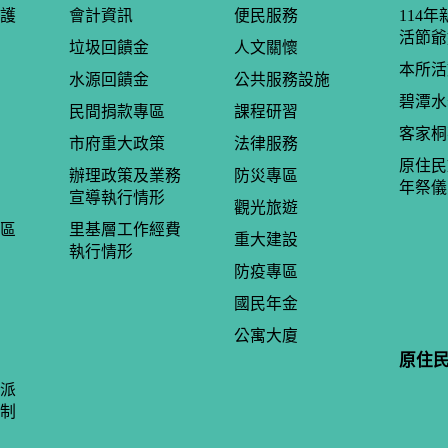
護
會計資訊
便民服務
114
活節爺
垃圾回饋金
人文關懷
本所活
水源回饋金
公共服務設施
碧潭水
民間捐款專區
課程研習
客家桐
市府重大政策
法律服務
原住民
辦理政策及業務
防災專區
年祭儀
宣導執行情形
觀光旅遊
區
里基層工作經費
重大建設
執行情形
防疫專區
國民年金
公寓大廈
原住
派
制