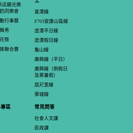
士
年新店銀光樂
奶同樂會
直潭線
動行事曆
F703安康山區線
舞秀
塗潭平日線
花祭
塗潭假日線
族聯合豐
龜山線
廣興線（平日）
廣興線（例假日
及寒暑假）
屈尺里線
華城線
民專區
常見問答
社會人文課
民政課