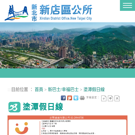
進入內容區塊
Tog
nav
:::
目前位置 ：
首頁
>
新巴士/幸福巴士
>
塗潭假日線
字級設定：
塗潭假日線