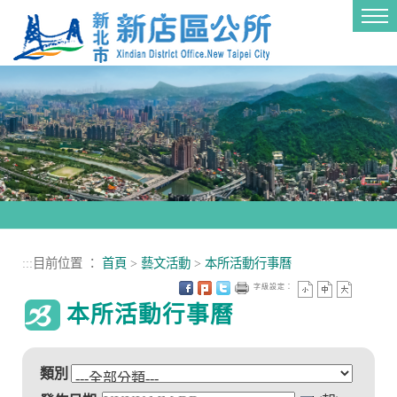
進入內容區塊
Tog
nav
:::
目前位置 ：
首頁
>
藝文活動
>
本所活動行事曆
字級設定：
本所活動行事曆
類別