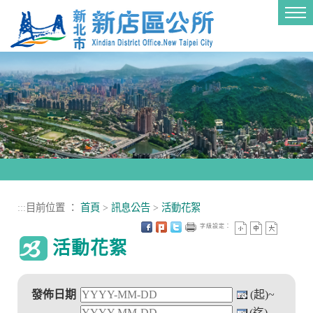
進入內容區塊
Tog
nav
:::
目前位置 ：
首頁
>
訊息公告
>
活動花絮
字級設定：
活動花絮
發佈日期
(起)~
(迄)