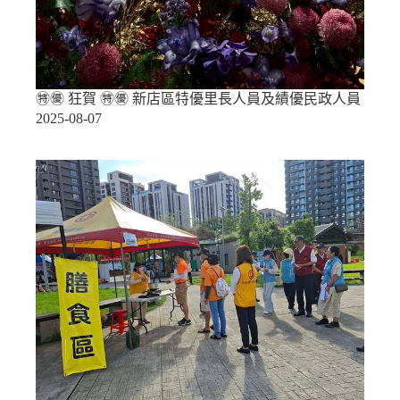
㊕㊝ 狂賀 ㊕㊝ 新店區特優里長人員及績優民政人員
2025-08-07