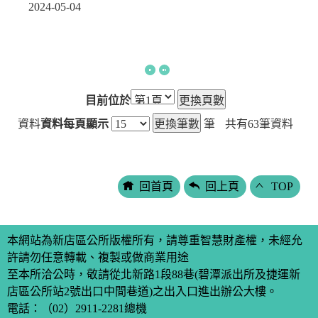
2024-05-04
目前位於
資料
資料每頁顯示
筆
共有
63
筆資料
回首頁
回上頁
TOP
本網站為新店區公所版權所有，請尊重智慧財產權，未經允
許請勿任意轉載、複製或做商業用途
至本所洽公時，敬請從北新路1段88巷(碧潭派出所及捷運新
店區公所站2號出口中間巷道)之出入口進出辦公大樓。
電話：
（02）2911-2281
總機