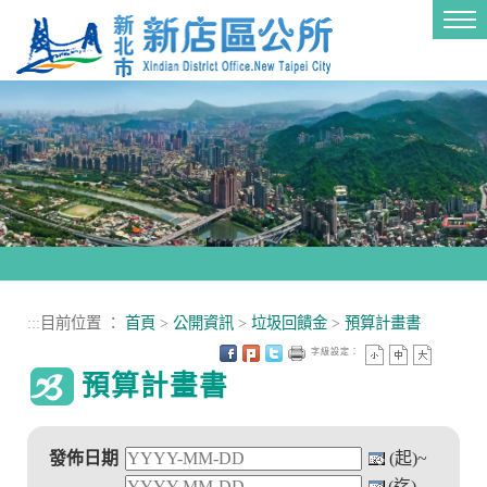
進入內容區塊
Tog
nav
:::
目前位置 ：
首頁
>
公開資訊
>
垃圾回饋金
>
預算計畫書
字級設定：
預算計畫書
發佈日期
(起)~
(迄)