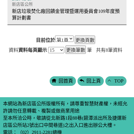
新店區公所
新店垃圾焚化廠回饋金管理暨運用委員會109年度預
算計劃書
目前位於
資料
資料每頁顯示
筆
共有
8
筆資料
回首頁
回上頁
TOP
本網站為新店區公所版權所有，請尊重智慧財產權，未經允
許請勿任意轉載、複製或做商業用途
至本所洽公時，敬請從北新路1段88巷(碧潭派出所及捷運新
店區公所站2號出口中間巷道)之出入口進出辦公大樓。
電話：
（02）2911-2281
總機