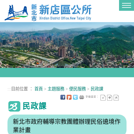
進入內容區塊
Tog
nav
:::
目前位置 ：
首頁
>
主題服務
>
便民服務
>
民政課
字級設定：
民政課
新北市政府輔導宗教團體辦理民俗遶境作
業計畫