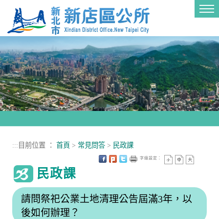
進入內容區塊
Tog
nav
:::
目前位置 ：
首頁
>
常見問答
>
民政課
字級設定：
民政課
請問祭祀公業土地清理公告屆滿3年，以
後如何辦理？