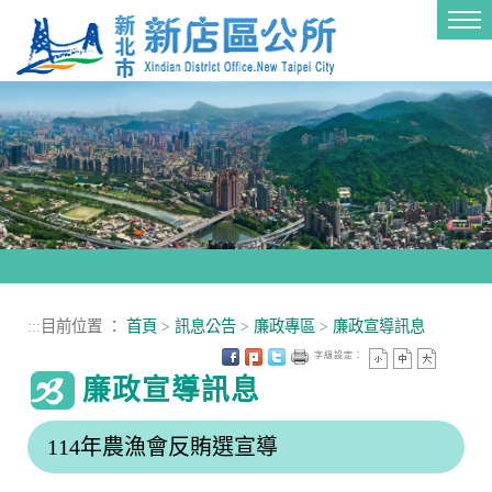
進入內容區塊
Tog
nav
:::
目前位置 ：
首頁
>
訊息公告
>
廉政專區
>
廉政宣導訊息
字級設定：
廉政宣導訊息
114年農漁會反賄選宣導