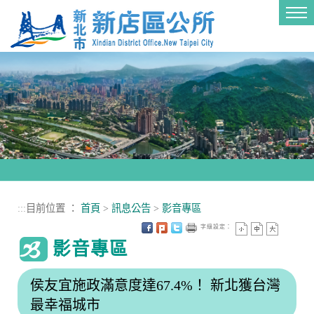
進入內容區塊
Tog
nav
:::
目前位置 ：
首頁
>
訊息公告
>
影音專區
字級設定：
影音專區
侯友宜施政滿意度達67.4%！ 新北獲台灣
最幸福城市