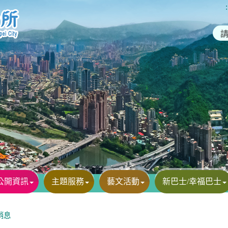
:
公開資訊
主題服務
藝文活動
新巴士/幸福巴士
消息