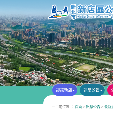
進入內容區塊
認識新店
訊息公告
:::
目前位置 ：
首頁
>
訊息公告
>
最新