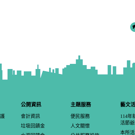
公開資訊
主題服務
藝文
護
會計資訊
便民服務
114
活節爺
垃圾回饋金
人文關懷
本所活