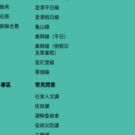
舞秀
塗潭平日線
花祭
塗潭假日線
族聯合豐
龜山線
廣興線（平日）
廣興線（例假日
及寒暑假）
屈尺里線
華城線
民專區
常見問答
社會人文課
民政課
調解委員會
役政災防課