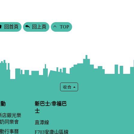
回首頁
回上頁
TOP
活動
新巴士/幸福巴
士
年新店銀光樂
奶同樂會
直潭線
動行事曆
F703安康山區線