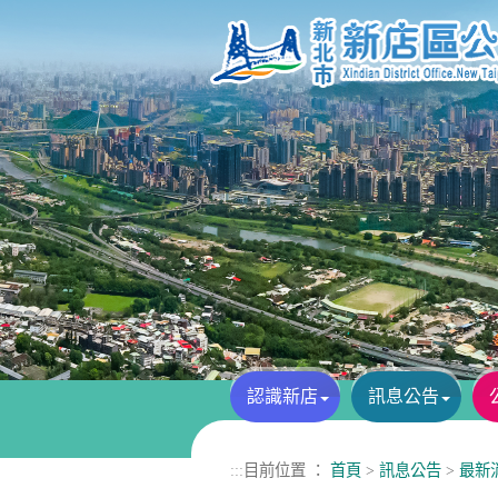
進入內容區塊
認識新店
訊息公告
:::
目前位置 ：
首頁
>
訊息公告
>
最新