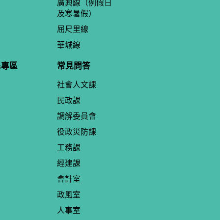
廣興線（例假日
及寒暑假）
屈尺里線
華城線
民專區
常見問答
社會人文課
民政課
調解委員會
役政災防課
工務課
經建課
會計室
政風室
人事室