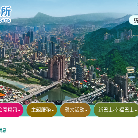
:
公開資訊
主題服務
藝文活動
新巴士/幸福巴士
消息