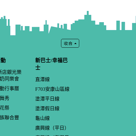
活動
新巴士/幸福巴
士
年新店銀光樂
奶同樂會
直潭線
動行事曆
F703安康山區線
舞秀
塗潭平日線
花祭
塗潭假日線
族聯合豐
龜山線
廣興線（平日）